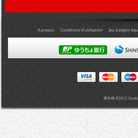
A propos
Conditions d’utilisation
Jeu d’argent équ
著作権 ©2012 Osak