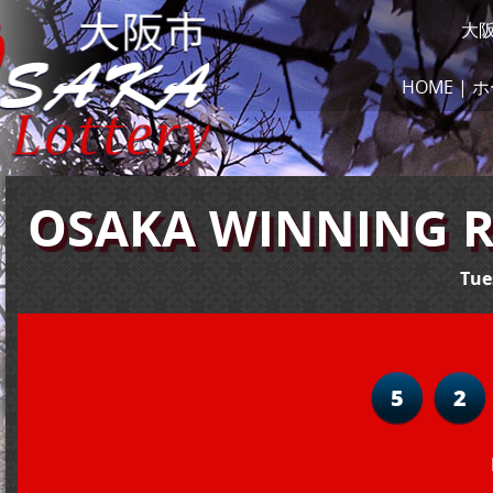
大
HOME | 
OSAKA WINNING R
Tue
5
2