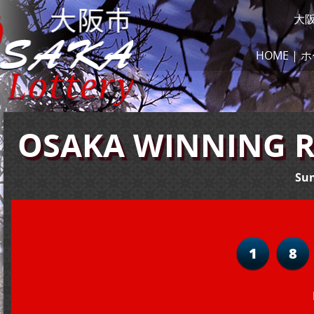
大
HOME | 
OSAKA WINNING R
Sun
1
8