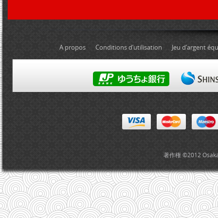
A propos
Conditions d’utilisation
Jeu d’argent équ
著作権 ©2012 Osak