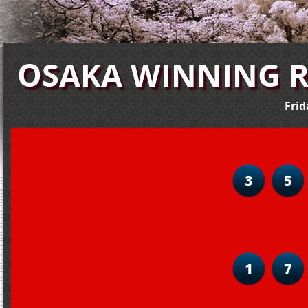
OSAKA WINNING R
Frid
3
5
1
7